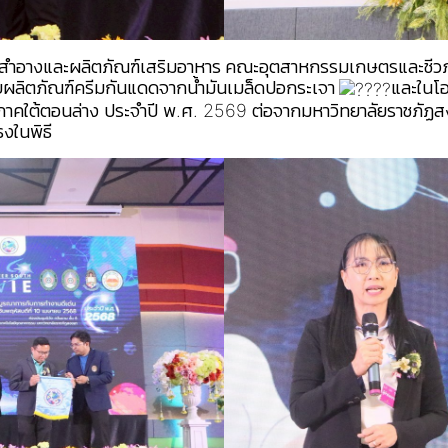
องสำอางและผลิตภัณฑ์เสริมอาหาร
คณะอุตสาหกรรมเกษตรและชีว
ผลิตภัณฑ์ครีมกันแดดจากน้ำมันเมล็ดปอกระเจา
และในโอ
คใต้ตอนล่าง ประจำปี พ.ศ. 2569 ต่อจากมหาวิทยาลัยราชภัฏสงขล
ธงในพิธี